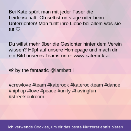
Bei Kate spürt man mit jeder Faser die
Leidenschaft. Ob selbst on stage oder beim
Unterrichten! Man fühlt ihre Liebe bei allem was sie
tut 🤍
Du willst mehr über die Gesichter hinter dem Verein
wissen? Hüpf auf unsere Homepage und mach dir
ein Bild unseres Teams unter www.katerock.at
📸 by the fantastic
@iambettii
#crewlove
#team
#katerock
#katerockteam
#dance
#hiphop
#love
#peace
#unity
#havingfun
#streetsoulroom
Ich verwende Cookies, um dir das beste Nutzererlebnis bieten