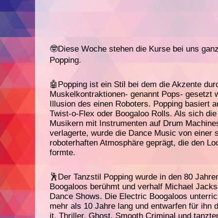
🤓Diese Woche stehen die Kurse bei uns ganz
Popping.
🤖Popping ist ein Stil bei dem die Akzente dur
Muskelkontraktionen- genannt Pops- gesetzt w
Illusion des einen Roboters. Popping basiert 
Twist-o-Flex oder Boogaloo Rolls. Als sich di
Musikern mit Instrumenten auf Drum Machine
verlagerte, wurde die Dance Music von einer 
roboterhaften Atmosphäre geprägt, die den Loo
formte.
🕺Der Tanzstil Popping wurde in den 80 Jahren
Boogaloos berühmt und verhalf Michael Jacks
Dance Shows. Die Electric Boogaloos unterri
mehr als 10 Jahre lang und entwarfen für ihn
it, Thriller, Ghost, Smooth Criminal und tanzte