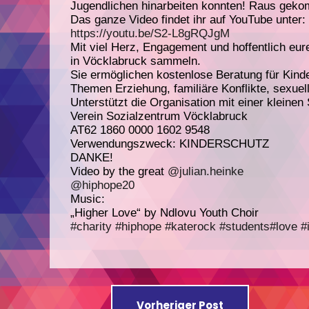
Jugendlichen hinarbeiten konnten! Raus gekom
Das ganze Video findet ihr auf YouTube unter:
https://youtu.be/S2-L8gRQJgM
Mit viel Herz, Engagement und hoffentlich eu
in Vöcklabruck sammeln.
Sie ermöglichen kostenlose Beratung für Kind
Themen Erziehung, familiäre Konflikte, sexuel
Unterstützt die Organisation mit einer kleinen
Verein Sozialzentrum Vöcklabruck
AT62 1860 0000 1602 9548
Verwendungszweck: KINDERSCHUTZ
DANKE!
Video by the great
@julian.heinke
@hiphope20
Music:
„Higher Love“ by Ndlovu Youth Choir
#charity
#hiphope
#katerock
#students
#love
#
Vorheriger Post