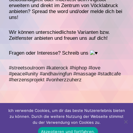
erweitern und direkt im Zentrum von Vöcklabruck
anbieten? Spread the word und/oder melde dich bei
uns!
Wir können unterschiedlichste Varianten bzw.
Zeitfenster anbieten und freuen uns auf dich!
Fragen oder Interesse? Schreib uns
#streetsoulroom
#katerock
#hiphop
#love
#peace
#unity
#andhavingfun
#massage
#stadtcafe
#herzensprojekt
#vonherzzuherz
Ich verwende Cookies, um dir das beste Nutzererlebnis bieten
zu können. Durch die weitere Nutzung der Webseite stimmst
Vorheriger Post
Nächster Post
du der Verwendung von Cookies zu.
Akzeptieren und fortfahren.