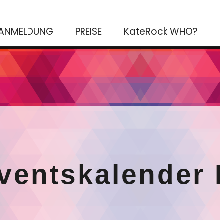
ANMELDUNG
PREISE
KateRock WHO?
entskalender N