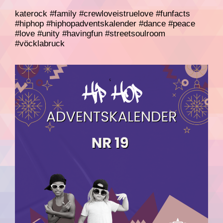
katerock #family #crewloveistruelove #funfacts
#hiphop #hiphopadventskalender #dance #peace
#love #unity #havingfun #streetsoulroom
#vöcklabruck