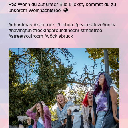
PS: Wenn du auf unser Bild klickst, kommst du zu
unserem Weihnachtsreel 😀
#christmas
#katerock
#hiphop
#peace
#love
#unity
#havingfun
#rockingaroundthechristmastree
#streetsoulroom
#vöcklabruck